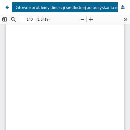
Główne problemy diecezji siedleckiej po odzyskaniu niepodległości w pismach i działaniach bp. Henryka Przeździeckiego