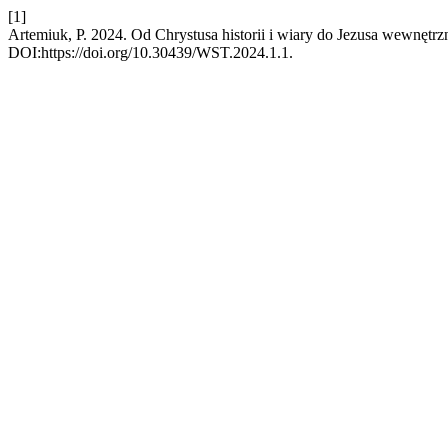
[1]
Artemiuk, P. 2024. Od Chrystusa historii i wiary do Jezusa wewnęt
DOI:https://doi.org/10.30439/WST.2024.1.1.