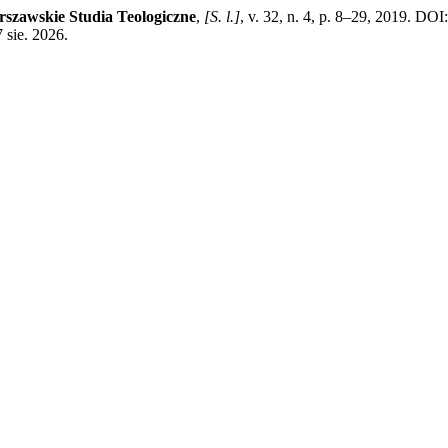
szawskie Studia Teologiczne
,
[S. l.]
, v. 32, n. 4, p. 8–29, 2019. D
 sie. 2026.