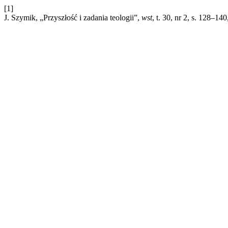
[1]
J. Szymik, „Przyszłość i zadania teologii”,
wst
, t. 30, nr 2, s. 128–140