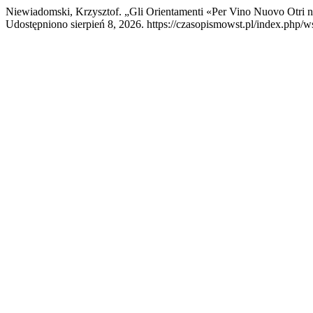
Niewiadomski, Krzysztof. „Gli Orientamenti «Per Vino Nuovo Otri n
Udostępniono sierpień 8, 2026. https://czasopismowst.pl/index.php/ws