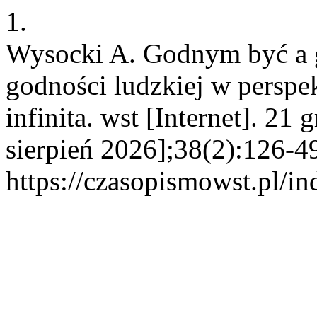
1.
Wysocki A. Godnym być a 
godności ludzkiej w perspek
infinita. wst [Internet]. 21
sierpień 2026];38(2):126-4
https://czasopismowst.pl/in