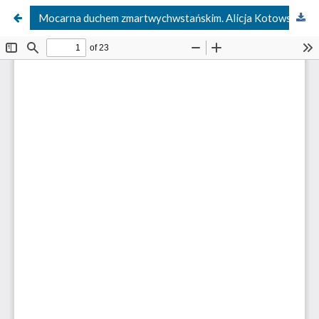
Mocarna duchem zmartwychwstańskim. Alicja Kotowska CR – zakonnica, nauczycielka, męczenniczka, błogosławiona