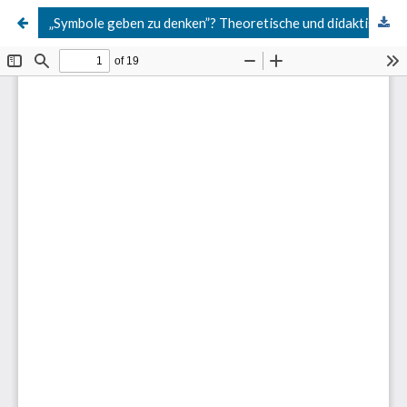
„Symbole geben zu denken”? Theoretische und didaktische Überlegungen zur Reflexionsphilosophie Paul Ricoeurs