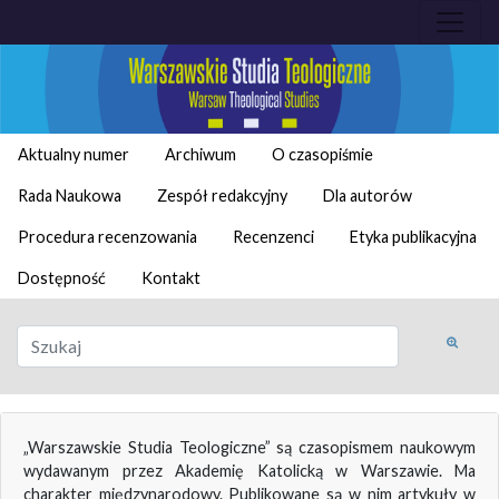
Aktualny numer
Archiwum
O czasopiśmie
Rada Naukowa
Zespół redakcyjny
Dla autorów
Procedura recenzowania
Recenzenci
Etyka publikacyjna
Dostępność
Kontakt
„Warszawskie Studia Teologiczne” są czasopismem naukowym
wydawanym przez Akademię Katolicką w Warszawie. Ma
charakter międzynarodowy. Publikowane są w nim artykuły w