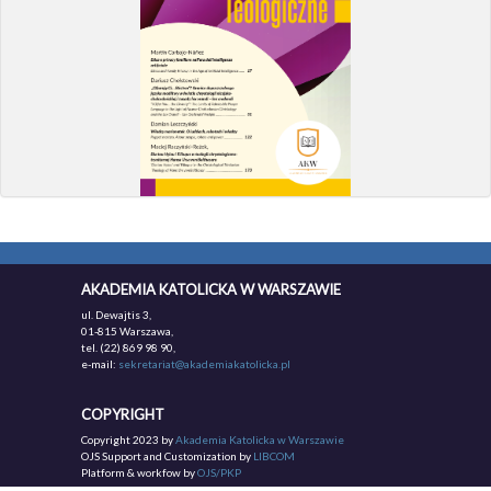
AKADEMIA KATOLICKA W WARSZAWIE
ul. Dewajtis 3,
01-815 Warszawa,
tel. (22) 869 98 90,
e-mail:
sekretariat@akademiakatolicka.pl
COPYRIGHT
Copyright 2023 by
Akademia Katolicka w Warszawie
OJS Support and Customization by
LIBCOM
Platform & workfow by
OJS/PKP