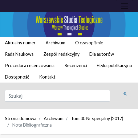
Aktualny numer
Archiwum
O czasopiśmie
Rada Naukowa
Zespół redakcyjny
Dla autorów
Procedura recenzowania
Recenzenci
Etyka publikacyjna
Dostępność
Kontakt
Strona domowa
Archiwum
Tom 30 Nr specjalny (2017)
Nota Bibliograficzna