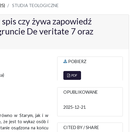
25)
STUDIA TEOLOGICZNE
 spis czy żywa zapowiedź
gruncie De veritate 7 oraz
POBIERZ
ka)
PDF
OPUBLIKOWANE
2025-12-21
arówno w Starym, jak i w
 że jest to wykaz osób i
CITED BY / SHARE
stanie osądzona na końcu