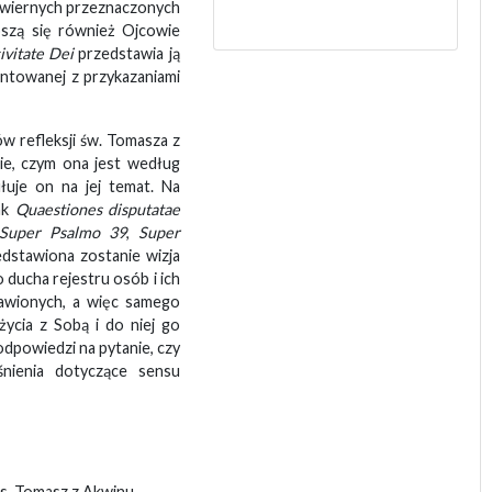
s wiernych przeznaczonych
oszą się również Ojcowie
ivitate Dei
przedstawia ją
rontowanej z przykazaniami
w refleksji św. Tomasza z
nie, czym ona jest według
ułuje on na jej temat. Na
ak
Quaestiones disputatae
Super Psalmo 39
,
Super
edstawiona zostanie wizja
 ducha rejestru osób i ich
bawionych, a więc samego
ycia z Sobą i do niej go
dpowiedzi na pytanie, czy
śnienia dotyczące sensu
us, Tomasz z Akwinu