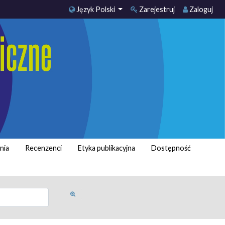
Język Polski
Zarejestruj
Zaloguj
nia
Recenzenci
Etyka publikacyjna
Dostępność