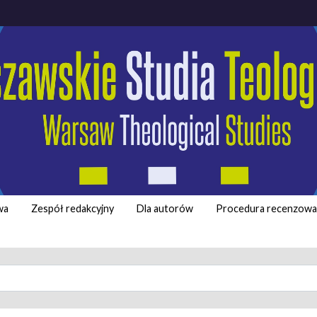
wa
Zespół redakcyjny
Dla autorów
Procedura recenzowa