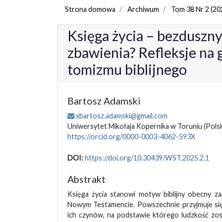
Strona domowa
Archiwum
Tom 38 Nr 2 (20
Księga życia – bezduszny
zbawienia? Refleksje na 
tomizmu biblijnego
Bartosz Adamski
xbartosz.adamski@gmail.com
Uniwersytet Mikołaja Kopernika w Toruniu
(Pols
https://orcid.org/0000-0003-4062-593X
DOI:
https://doi.org/10.30439/WST.2025.2.1
Abstrakt
Księga życia stanowi motyw biblijny obecny z
Nowym Testamencie. Powszechnie przyjmuje się,
ich czynów, na podstawie którego ludzkość zo