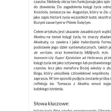
czasów. Niekiedy obraz ten funkcjonuje jako spi
do zbawienia. Do zagadnienia księgi życia odn
Kościoła, zwłaszcza św. Augustyn, który w
De c
jako zapis historii życia wszystkich ludzi, skonf
Bożymi zawartymi w Piśmie Świętym.
Celem artykułu jest ukazanie zasadniczych wątkó
Akwinu na temat księgi życia, to znaczy zbada
Akwinaty, co zawiera i jakie twierdzenia form
podstawie jego dzieł systematycznych, takich j
de veritate
, oraz komentarzy biblijnych, m.in.
Ioannem
czy
Super Epistolam ad Hebraeos
, prz
księgi życia nie jako sztywnego lub pozbawionego
czynów, lecz jako metafora Bożej wiedzy o z
Boga, który umożliwia człowiekowi wspólnotę ż
zaprasza. W ten sposób podjęta zostanie próba o
refleksja św. Tomasza z Akwinu wnosi wyja
ludzkiego istnienia.
Słowa kluczowe:
księga życia, Bóg, wiedza, przeznaczenie, Chryst