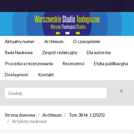
Aktualny numer
Archiwum
O czasopiśmie
Rada Naukowa
Zespół redakcyjny
Dla autorów
Procedura recenzowania
Recenzenci
Etyka publikacyjna
Dostępność
Kontakt
Strona domowa
Archiwum
Tom 38 Nr 1 (2025)
Artykuły naukowe