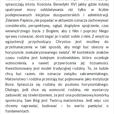
spłaszczają istotę Kościoła. Benedykt XVI jakby gdzie indziej
upatrywał mocy oddziaływania niż tylko w liczbie
podejmowanych inicjatyw duszpasterskich i administracji.
Zdaniem Papieża „nie popadać w aktywizm oznacza zachowywać
consideratio, perspektywę, ogląd, dogłębne spojrzenie, czas
wewnętrznego bycia z Bogiem, aby z Nim i poprzez Niego
sprawy rozważać, dostrzegać je i radzić sobie z nimi. Z wnętrza
egzystencji przychodzący Chrystus jest możliwy do
przetłumaczenia w taki sposób, aby mógł być obecny w
horyzoncie zsekularyzowanego świata“. W kontekście znaków
czasu rodzina jest kolejnym środowiskiem, które oczekuje
wzmocnienia, a nawet przywrócenia jej tożsamości.
Kwestionowany jest model tradycyjnej rodziny. To, że ludzie
chcą być razem, nie oznacza związku sakramentalnego.
Małżeństwo i rodzina przestają być pojmowane jako instytucje
Boże. Spłaszcza się rodzinę do poziomu horyzontalnego.
Dlatego, jeśli chce się wzmocnić rodzinę, nie wystarczy
zadowolić się stwierdzeniem, że jest ona podstawową komórką
społeczną. Sam Bóg jest Twórcą małżeństwa. Jeśli więc coś
chcemy naprawiać, budować – to warto pamiętać o
fundamentach.