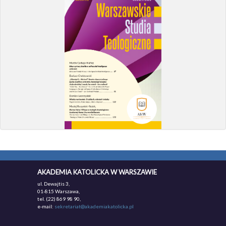
AKADEMIA KATOLICKA W WARSZAWIE
ul. Dewajtis 3,
01-815 Warszawa,
tel. (22) 869 98 90,
e-mail:
sekretariat@akademiakatolicka.pl