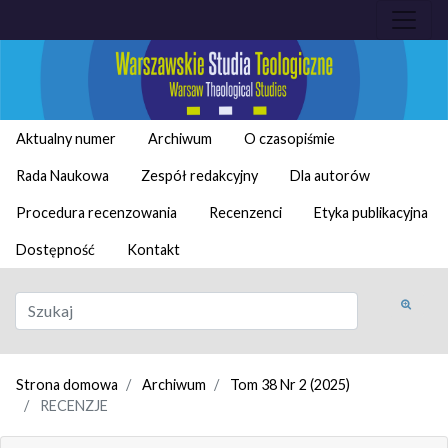
Aktualny numer
Archiwum
O czasopiśmie
Rada Naukowa
Zespół redakcyjny
Dla autorów
Procedura recenzowania
Recenzenci
Etyka publikacyjna
Dostępność
Kontakt
Strona domowa
Archiwum
Tom 38 Nr 2 (2025)
RECENZJE