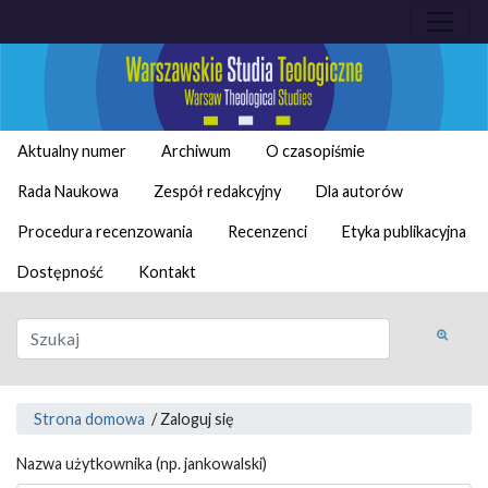
Aktualny numer
Archiwum
O czasopiśmie
Rada Naukowa
Zespół redakcyjny
Dla autorów
Procedura recenzowania
Recenzenci
Etyka publikacyjna
Dostępność
Kontakt
Strona domowa
/
Zaloguj się
Nazwa użytkownika (np. jankowalski)