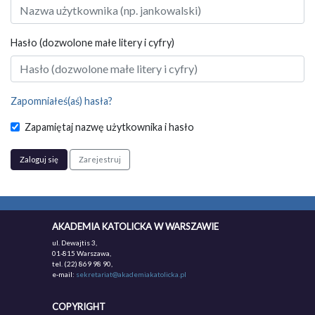
Hasło (dozwolone małe litery i cyfry)
Zapomniałeś(aś) hasła?
Zapamiętaj nazwę użytkownika i hasło
Zaloguj się
Zarejestruj
AKADEMIA KATOLICKA W WARSZAWIE
ul. Dewajtis 3,
01-815 Warszawa,
tel. (22) 869 98 90,
e-mail:
sekretariat@akademiakatolicka.pl
COPYRIGHT