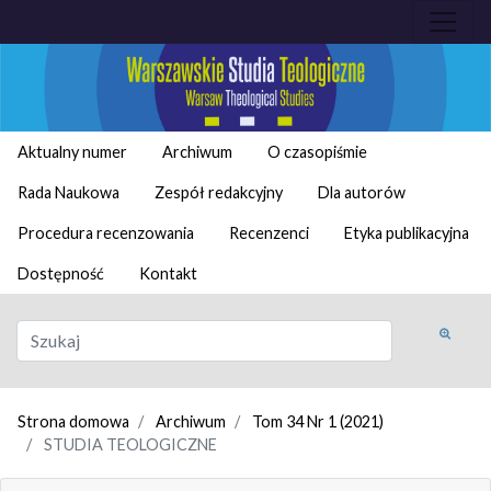
Aktualny numer
Archiwum
O czasopiśmie
Rada Naukowa
Zespół redakcyjny
Dla autorów
Procedura recenzowania
Recenzenci
Etyka publikacyjna
Dostępność
Kontakt
Strona domowa
Archiwum
Tom 34 Nr 1 (2021)
STUDIA TEOLOGICZNE