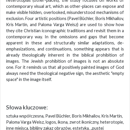
heterotopias (other-places), the study focuses on works of
contemporary visual art, which as other-places can expose and
make visible hidden, overlooked, misunderstood mechanisms of
exclusion. Four artistic positions (Pavel Büchler, Boris Mikhailov,
Kris Martin, and Paloma Varga Weisz) are used to show how
they cite Christian iconographic traditions and revisit them in a
contemporary way. In the omissions and gaps that become
apparent in these and structurally similar adaptations, de-
emphasizations, and continuations, something appears that is
already theologically inherent in the biblical prohibition of
images. The Jewish prohibition of images is not an absolute
one. For it reminds us that all positively painted images of God
always need the theological negative sign, the aesthetic "empty
space" in the image itself.
Słowa kluczowe:
sztuka współczesna, Pavel Büchler, Boris Mikhailov, Kris Martin,
Paloma Varga Weisz, logos, ikona, zwrot ikoniczny, heterotopie,
inne miejsca, biblijny zakaz obrazów, estetyka, „pustej