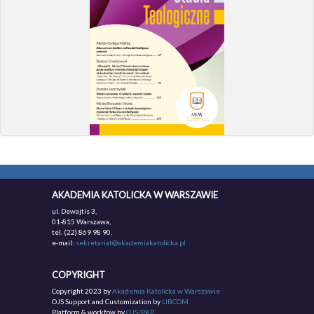
AKADEMIA KATOLICKA W WARSZAWIE
ul. Dewajtis 3,
01-815 Warszawa,
tel. (22) 869 98 90,
e-mail:
sekretariat@akademiakatolicka.pl
COPYRIGHT
Copyright 2023 by
Akademia Katolicka w Warszawie
OJS Support and Customization by
LIBCOM
Platform & workfow by
OJS/PKP