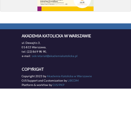
AKADEMIA KATOLICKA W WARSZAWIE
ul. Dewajtis 3,
01-815 Warszawa,
tel. (22) 869 98 90,
e-mail:
sekretariat@akademiakatolicka.pl
COPYRIGHT
Copyright 2023 by
Akademia Katolicka w Warszawie
OJS Support and Customization by
LIBCOM
Platform & workfow by
OJS/PKP