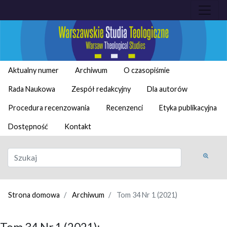
Aktualny numer
Archiwum
O czasopiśmie
Rada Naukowa
Zespół redakcyjny
Dla autorów
Procedura recenzowania
Recenzenci
Etyka publikacyjna
Dostępność
Kontakt
Strona domowa
Archiwum
Tom 34 Nr 1 (2021)