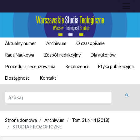
Aktualny numer
Archiwum
O czasopiśmie
Rada Naukowa
Zespół redakcyjny
Dla autorów
Procedura recenzowania
Recenzenci
Etyka publikacyjna
Dostępność
Kontakt
Strona domowa
Archiwum
Tom 31 Nr 4 (2018)
STUDIA FILOZOFICZNE