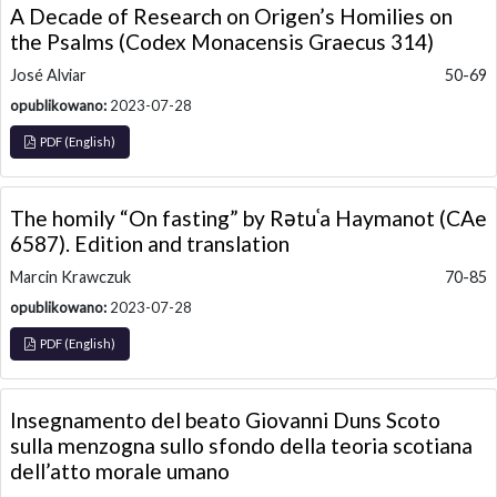
A Decade of Research on Origen’s Homilies on
the Psalms (Codex Monacensis Graecus 314)
José Alviar
50-69
opublikowano:
2023-07-28
PDF (English)
The homily “On fasting” by Rǝtuʿa Haymanot (CAe
6587). Edition and translation
Marcin Krawczuk
70-85
opublikowano:
2023-07-28
PDF (English)
Insegnamento del beato Giovanni Duns Scoto
sulla menzogna sullo sfondo della teoria scotiana
dell’atto morale umano