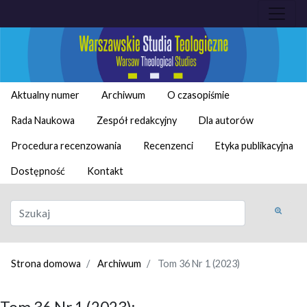
Aktualny numer
Archiwum
O czasopiśmie
Rada Naukowa
Zespół redakcyjny
Dla autorów
Procedura recenzowania
Recenzenci
Etyka publikacyjna
Dostępność
Kontakt
Strona domowa
Archiwum
Tom 36 Nr 1 (2023)