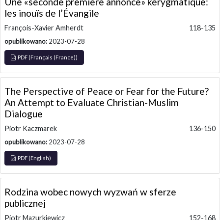
Une «seconde première annonce» kérygmatique:
les inouïs de l’Évangile
François-Xavier Amherdt
118-135
opublikowano:
2023-07-28
PDF (Français (France))
The Perspective of Peace or Fear for the Future?
An Attempt to Evaluate Christian-Muslim
Dialogue
Piotr Kaczmarek
136-150
opublikowano:
2023-07-28
PDF (English)
Rodzina wobec nowych wyzwań w sferze
publicznej
Piotr Mazurkiewicz
152-168